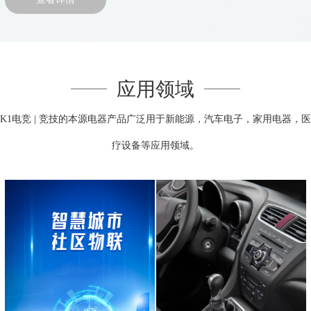
应用领域
K1电竞 | 竞技的本源电器产品广泛用于新能源，汽车电子，家用电器，医
疗设备等应用领域。