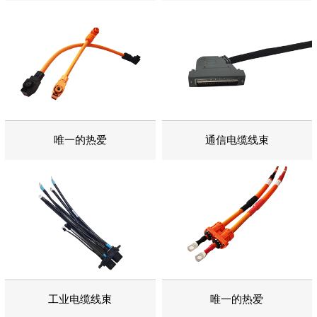
唯一的热爱
通信电缆线束
工业电缆线束
唯一的热爱