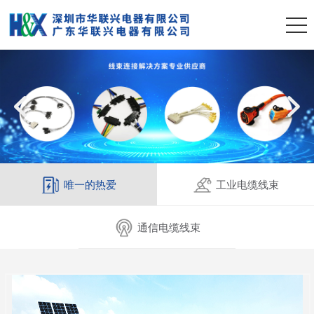
唯一的热爱
工业电缆线束
通信电缆线束