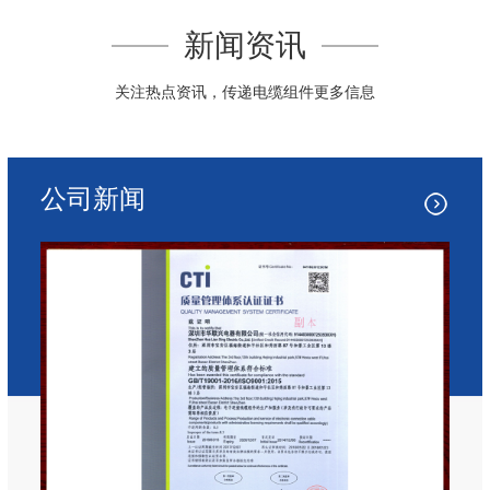
新闻资讯
关注热点资讯，传递电缆组件更多信息
公司新闻