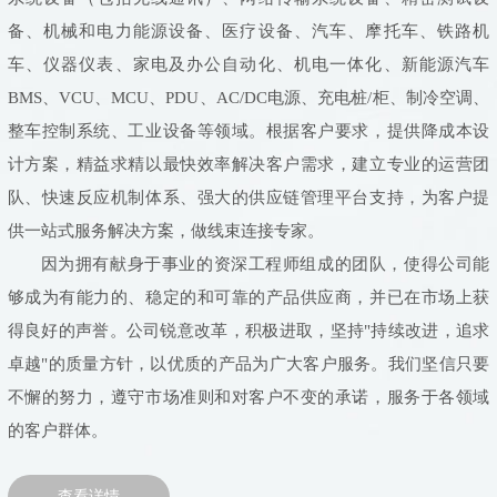
备、机械和电力能源设备、医疗设备、汽车、摩托车、铁路机
车、仪器仪表、家电及办公自动化、机电一体化、新能源汽车
BMS、VCU、MCU、PDU、AC/DC电源、充电桩/柜、制冷空调、
整车控制系统、工业设备等领域。根据客户要求，提供降成本设
计方案，精益求精以最快效率解决客户需求，建立专业的运营团
队、快速反应机制体系、强大的供应链管理平台支持，为客户提
供一站式服务解决方案，做线束连接专家。
因为拥有献身于事业的资深工程师组成的团队，使得公司能
够成为有能力的、稳定的和可靠的产品供应商，并已在市场上获
得良好的声誉。公司锐意改革，积极进取，坚持"持续改进，追求
卓越"的质量方针，以优质的产品为广大客户服务。我们坚信只要
不懈的努力，遵守市场准则和对客户不变的承诺，服务于各领域
的客户群体。
查看详情