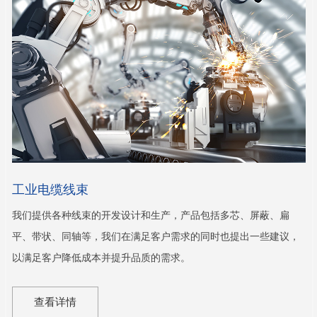
工业电缆线束
我们提供各种线束的开发设计和生产，产品包括多芯、屏蔽、扁
平、带状、同轴等，我们在满足客户需求的同时也提出一些建议，
以满足客户降低成本并提升品质的需求。
查看详情