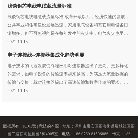
浅谈铜芯电线电缆载流量标准
浅谈铜芯电线电缆载流量标准 改革开放以后，经济快速的发展，
公共事业和住宅建设发展迅速，家用电气设备和其它用电设备日
渐增多。但不可忽视的是在每年发生的火灾中，电气火灾也呈上
升趋势。在短短的几年……
2021-10-15
电子连接线--连接器集成化趋势明显
电子技术的飞速发展使终端应用对连接器提出了更高、更多样化
的需求，如电子设备的传输速率越来越高，为满足大流量数据的
传输与交换，就对连接器提出了高速传输和数字传输的要求。而
为节省设备空间，缩小设备体积，需……
2021-10-15
版权所有：K1电竞 | 竞技的本源 地址：深圳市宝安区福海街道展城社区福
园二路联高创意园5栋4005室 电话：+86 0769-81506886 传真：+86