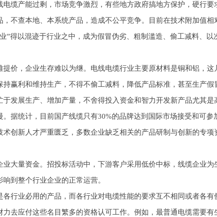
缆产能过剩，市场竞争激烈，有些地方政府搞地方保护，硬行要求
品，不查本地、本系统产品，造成不公平竞争。目前在技术附加值相
企业”得以混迹于行业之中，成为假冒伪劣、粗制滥造、偷工减料、以
价，企业生存难以为继。电线电缆行业主要原材料是铜和铝，这几
保持赢利和维持生产，不得不偷工减料，降低产品标准，甚至生产假
发展生产、增加产量，不舍得投入资金和智力开发新产品尤其是高
慢。据统计，目前国产线缆只有30%的品牌达到国际市场接受和可参
技术创新人才严重匮乏，多数企业缺乏相关的产品研制与创新的专项
业大量资金。招投标活动中，下游客户采用低价中标，线缆企业为
响到整个行业企业的正常运营。
各行业必用的产品，而各行业对电缆性能的要求互不相同或者各有侧
财力去应付这些名目繁多的资格认可工作。例如，最普通电缆需要有生