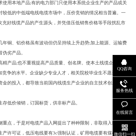
使用本地产品;有的电力部门只使用本系统企业生产的产品或关
对较低的中低端电线电缆市场中，压价竞销的情况相当普遍。一
次充好线缆产品的产生源头，并凭借压低销售价格等手段扰乱市
年铜、铝价格虽有波动但仍呈持续上升趋势;加上能源、运输费
冒伪劣产品。
精产品;也不重视提高产品质量、创名牌。使本土线缆企业缺乏
QQ咨询
加竞争的水平。企业缺少专业人才，相关院校毕业生不愿进入中
资金的投入，都导致当前国内线缆生产企业的自主技术创新不
服务热线
生存低价倾销，订国标货，供非标产品。
在线留言
重点，于是对电缆产品入网提出了种种限制，非取得入网资格
产许可证，低压电线要有3c强制认证，矿用电缆要有煤矿系统
微信扫一扫