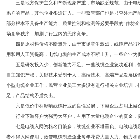
三是地方保护主义和垄断现象严重，市场缺乏规范。由于电线电
系户的产品，其他企业很难进入。一些监管部门也是只查外地产
部分根本不具备生产能力、质量控制和检测等必要手段的“作坊
场竞争秩序，加剧了行业内的无序竞争。
四是原材料价格不断攀升，由于市场竞争激烈，线缆产品很难提
用和用人工资提高，电线电缆的生产成本不断上升。一些企业为
五是研发投入少，创新能力不足。一些线缆企业急功近利，忙于
自主知识产权，关键技术受制于人，高端技术、高端产品发展缓
小型电缆企业工作，民营企业员工大多没有进行相关专业培训，
足，产品结构矛盾突出。
六是低价中标影响线缆行业的良性发展，下游企业占用上游企
行业下游客户为强势大客户，占用了大量电缆企业的资金，影
七是电缆入网资格名目繁多，线缆企业不堪重负。电线电缆是
者不得入网使用，致使电缆制造企业每年花费大量人力、物力和