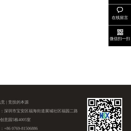
在线留言
微信扫一扫
电竞 | 竞技的本源
：深圳市宝安区福海街道展城社区福园二路
创意园5栋4005室
+86 0769-81506886